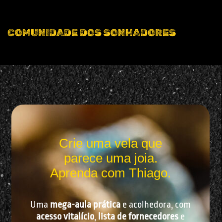
Crie uma vela que
parece uma joia.
Aprenda com Thiago.
Uma
mega-aula prática
e acolhedora, com
acesso vitalício
,
lista de fornecedores
e