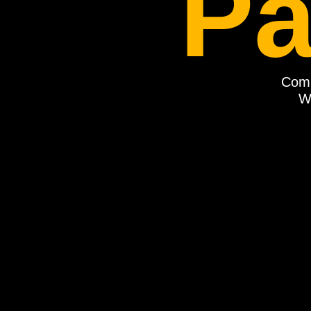
Pa
Comp
W